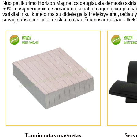
Nuo pat įkūrimo Horizon Magnetics daugiausia dėmesio skiria
50% mūsų neodimio ir samariumo kobalto magnetų yra plačiai naudo
varikliai ir kt., kurie dirba su didele galia ir efektyvumu, ta
srovių nuostolius, o tai reiškia mažiau šilumos ir mažiau atlie
Laminuotas magnetas
Serv