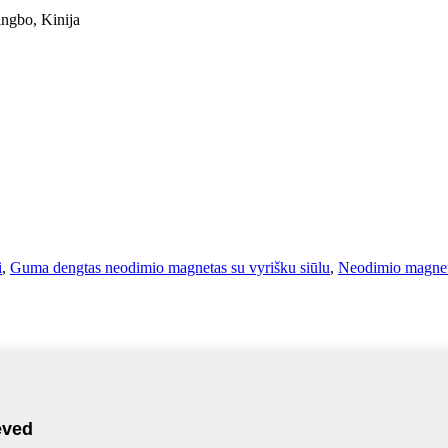
ngbo, Kinija
i
,
Guma dengtas neodimio magnetas su vyrišku siūlu
,
Neodimio magneti