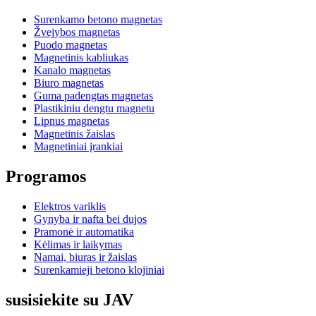
Surenkamo betono magnetas
Žvejybos magnetas
Puodo magnetas
Magnetinis kabliukas
Kanalo magnetas
Biuro magnetas
Guma padengtas magnetas
Plastikiniu dengtu magnetu
Lipnus magnetas
Magnetinis žaislas
Magnetiniai įrankiai
Programos
Elektros variklis
Gynyba ir nafta bei dujos
Pramonė ir automatika
Kėlimas ir laikymas
Namai, biuras ir žaislas
Surenkamieji betono klojiniai
susisiekite su JAV