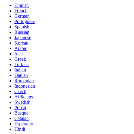
English
French
German
Portuguese
Spanish
Russian
Japanese
Korean
Arabic
Irish
Greek
Turkish
Italian
Danish
Romanian
Indonesian
Czech
Afrikaans
Swedish
Polish
Basque
Catalan
Esperanto
Hindi