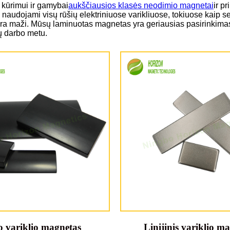
 kūrimui ir gamybai
aukščiausios klasės neodimio magnetai
ir p
jami visų rūšių elektriniuose varikliuose, tokiuose kaip servo var
čiau yra maži. Mūsų laminuotas magnetas yra geriausias pasirinki
kų darbo metu.
o variklio magnetas
Linijinis variklio m