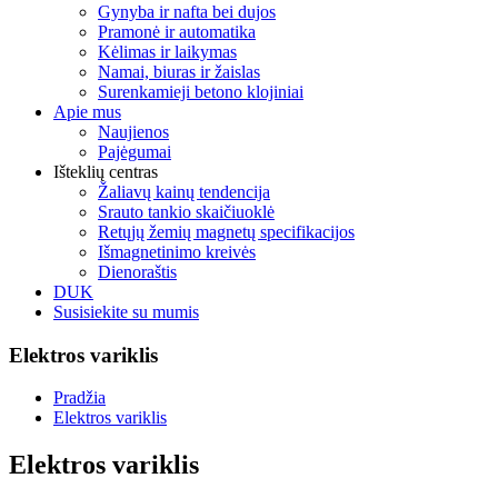
Gynyba ir nafta bei dujos
Pramonė ir automatika
Kėlimas ir laikymas
Namai, biuras ir žaislas
Surenkamieji betono klojiniai
Apie mus
Naujienos
Pajėgumai
Išteklių centras
Žaliavų kainų tendencija
Srauto tankio skaičiuoklė
Retųjų žemių magnetų specifikacijos
Išmagnetinimo kreivės
Dienoraštis
DUK
Susisiekite su mumis
Elektros variklis
Pradžia
Elektros variklis
Elektros variklis