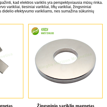
ripažinti, kad elektros variklis yra perspektyviausia mūsų rinka.
ikliai, tiesiniai varikliai, liftų varikliai, žingsniniai
mas didelio efektyvumo varikliams, nes sumažina sūkurinių
agnetas
Žingsninio variklio magnetas