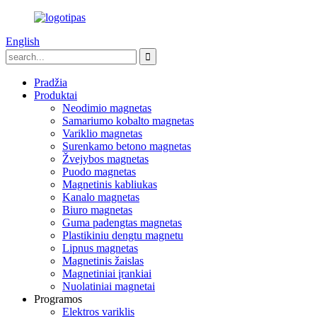
English
Pradžia
Produktai
Neodimio magnetas
Samariumo kobalto magnetas
Variklio magnetas
Surenkamo betono magnetas
Žvejybos magnetas
Puodo magnetas
Magnetinis kabliukas
Kanalo magnetas
Biuro magnetas
Guma padengtas magnetas
Plastikiniu dengtu magnetu
Lipnus magnetas
Magnetinis žaislas
Magnetiniai įrankiai
Nuolatiniai magnetai
Programos
Elektros variklis