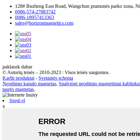
128# Buzheng East Road, Wangchun pramonės parko zona, Ni
0086-574-27883742
0086-18957413363
sales@horizonmagnetics.com
paklausk dabar
© Autorių teisės – 2010-2023 : Visos teisės saugomos.
Karšti produktai
-
Svetainės schema
Neodimio kanalo magnetas
,
Spalvingi neodimio magnetiniai kabliuka
taurės magnetas
,
Siųsti el
x