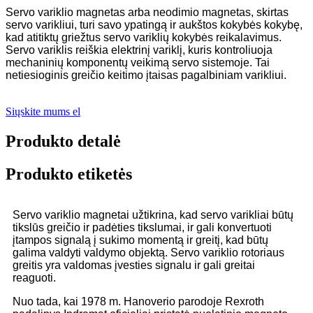
Servo variklio magnetas arba neodimio magnetas, skirtas
servo varikliui, turi savo ypatingą ir aukštos kokybės kokybę,
kad atitiktų griežtus servo variklių kokybės reikalavimus.
Servo variklis reiškia elektrinį variklį, kuris kontroliuoja
mechaninių komponentų veikimą servo sistemoje. Tai
netiesioginis greičio keitimo įtaisas pagalbiniam varikliui.
Siųskite mums el
Produkto detalė
Produkto etiketės
Servo variklio magnetai užtikrina, kad servo varikliai būtų
tikslūs greičio ir padėties tikslumai, ir gali konvertuoti
įtampos signalą į sukimo momentą ir greitį, kad būtų
galima valdyti valdymo objektą. Servo variklio rotoriaus
greitis yra valdomas įvesties signalu ir gali greitai
reaguoti.
Nuo tada, kai 1978 m. Hanoverio parodoje Rexroth