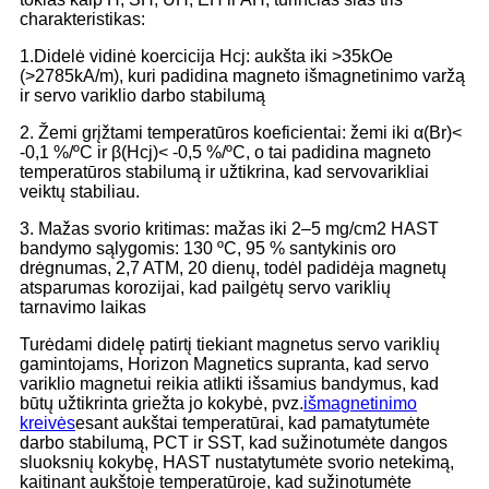
charakteristikas:
1.Didelė vidinė koercicija Hcj: aukšta iki >35kOe
(>2785kA/m), kuri padidina magneto išmagnetinimo varžą
ir servo variklio darbo stabilumą
2. Žemi grįžtami temperatūros koeficientai: žemi iki α(Br)<
-0,1 %/ºC ir β(Hcj)< -0,5 %/ºC, o tai padidina magneto
temperatūros stabilumą ir užtikrina, kad servovarikliai
veiktų stabiliau.
3. Mažas svorio kritimas: mažas iki 2–5 mg/cm2 HAST
bandymo sąlygomis: 130 ºC, 95 % santykinis oro
drėgnumas, 2,7 ATM, 20 dienų, todėl padidėja magnetų
atsparumas korozijai, kad pailgėtų servo variklių
tarnavimo laikas
Turėdami didelę patirtį tiekiant magnetus servo variklių
gamintojams, Horizon Magnetics supranta, kad servo
variklio magnetui reikia atlikti išsamius bandymus, kad
būtų užtikrinta griežta jo kokybė, pvz.
išmagnetinimo
kreivės
esant aukštai temperatūrai, kad pamatytumėte
darbo stabilumą, PCT ir SST, kad sužinotumėte dangos
sluoksnių kokybę, HAST nustatytumėte svorio netekimą,
kaitinant aukštoje temperatūroje, kad sužinotumėte