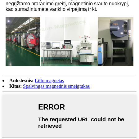
negrįžtamo praradimo greitį, magnetinio srauto nuokrypį,
kad sumažintumėte variklio virpėjimą ir kt.
Ankstesnis:
Lifto magnetas
Kitas:
Spalvingas magnetinis smeigtukas