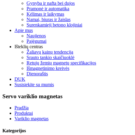
Gynyba ir nafta bei dujos
Pramonė ir automatika
Kėlimas ir laikymas
Namai, biuras ir žaislas
Surenkamieji betono klojiniai
Apie mus
Naujienos
Pajėgumai
Išteklių centras
Žaliavų kainų tendencija
Srauto tankio skaičiuoklė
Retųjų žemių magnetų specifikacijos
Išmagnetinimo kreivės
Dienoraštis
DUK
Susisiekite su mumis
Servo variklio magnetas
Pradžia
Produktai
Variklio magnetas
Kategorijos