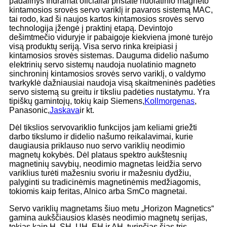
padalinys Indramat oficialiai pristatė nuolatinio magneto
kintamosios srovės servo variklį ir pavaros sistemą MAC,
tai rodo, kad ši naujos kartos kintamosios srovės servo
technologija įžengė į praktinį etapą. Devintojo
dešimtmečio viduryje ir pabaigoje kiekviena įmonė turėjo
visą produktų seriją. Visa servo rinka kreipiasi į
kintamosios srovės sistemas. Dauguma didelio našumo
elektrinių servo sistemų naudoja nuolatinio magneto
sinchroninį kintamosios srovės servo variklį, o valdymo
tvarkyklė dažniausiai naudoja visą skaitmeninės padėties
servo sistemą su greitu ir tiksliu padėties nustatymu. Yra
tipiškų gamintojų, tokių kaip Siemens,
Kollmorgenas
,
Panasonic,
Jaskava
ir kt.
Dėl tikslios servovariklio funkcijos jam keliami griežti
darbo tikslumo ir didelio našumo reikalavimai, kurie
daugiausia priklauso nuo servo variklių neodimio
magnetų kokybės. Dėl plataus spektro aukštesnių
magnetinių savybių, neodimio magnetas leidžia servo
variklius turėti mažesniu svoriu ir mažesniu dydžiu,
palyginti su tradicinėmis magnetinėmis medžiagomis,
tokiomis kaip feritas, Alnico arba SmCo magnetai.
Servo variklių magnetams šiuo metu „Horizon Magnetics“
gamina aukščiausios klasės neodimio magnetų serijas,
tokias kaip H, SH, UH, EH ir AH, turinčias šias tris