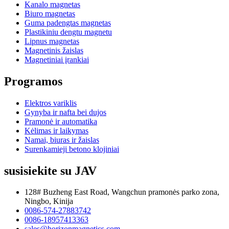
Kanalo magnetas
Biuro magnetas
Guma padengtas magnetas
Plastikiniu dengtu magnetu
Lipnus magnetas
Magnetinis žaislas
Magnetiniai įrankiai
Programos
Elektros variklis
Gynyba ir nafta bei dujos
Pramonė ir automatika
Kėlimas ir laikymas
Namai, biuras ir žaislas
Surenkamieji betono klojiniai
susisiekite su JAV
128# Buzheng East Road, Wangchun pramonės parko zona,
Ningbo, Kinija
0086-574-27883742
0086-18957413363
sales@horizonmagnetics.com