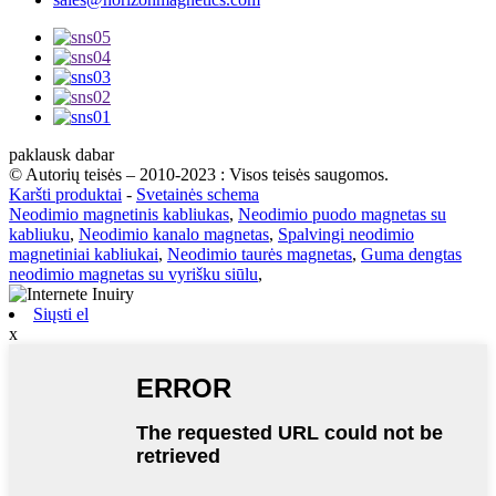
paklausk dabar
© Autorių teisės – 2010-2023 : Visos teisės saugomos.
Karšti produktai
-
Svetainės schema
Neodimio magnetinis kabliukas
,
Neodimio puodo magnetas su
kabliuku
,
Neodimio kanalo magnetas
,
Spalvingi neodimio
magnetiniai kabliukai
,
Neodimio taurės magnetas
,
Guma dengtas
neodimio magnetas su vyrišku siūlu
,
Siųsti el
x