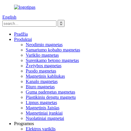
English
Pradžia
Produktai
Neodimio magnetas
Samariumo kobalto magnetas
Variklio magnetas
Surenkamo betono magnetas
Žvejybos magnetas
Puodo magnetas
Magnetinis kabliukas
Kanalo magnetas
Biuro magnetas
Guma padengtas magnetas
Plastikiniu dengtu magnetu
Lipnus magnetas
Magnetinis žaislas
Magnetiniai įrankiai
Nuolatiniai magnetai
Programos
Elektros variklis