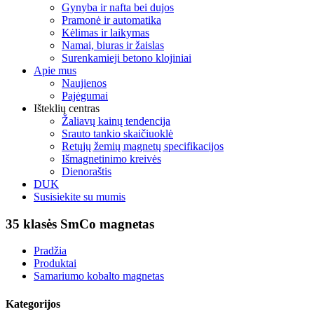
Gynyba ir nafta bei dujos
Pramonė ir automatika
Kėlimas ir laikymas
Namai, biuras ir žaislas
Surenkamieji betono klojiniai
Apie mus
Naujienos
Pajėgumai
Išteklių centras
Žaliavų kainų tendencija
Srauto tankio skaičiuoklė
Retųjų žemių magnetų specifikacijos
Išmagnetinimo kreivės
Dienoraštis
DUK
Susisiekite su mumis
35 klasės SmCo magnetas
Pradžia
Produktai
Samariumo kobalto magnetas
Kategorijos