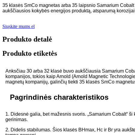
35 klasės SmCo magnetas arba 35 laipsnio Samarium Cobalt m
aukščiausios kokybės energijos produktą, atsparumą korozijai
Siųskite mums el
Produkto detalė
Produkto etiketės
Anksčiau 30 arba 32 klasė buvo aukščiausia Samarium Cobalt
kompanijos, tokios kaip Arnold (Arnold Magnetic Technolog
magnetų kompanijų, galinčių tiekti 35 klasės SmCo magnetus
Pagrindinės charakteristikos
1. Didesnė galia, bet mažesnis svoris. „Samarium Cobalt“ ši 
gerinimas.
2. Didelis stabilumas. Šios klasės BHmax, Hc ir Br yra aukš