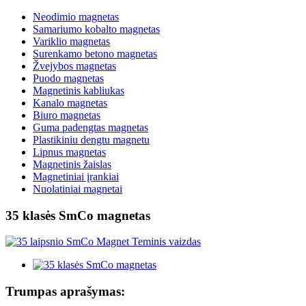
Neodimio magnetas
Samariumo kobalto magnetas
Variklio magnetas
Surenkamo betono magnetas
Žvejybos magnetas
Puodo magnetas
Magnetinis kabliukas
Kanalo magnetas
Biuro magnetas
Guma padengtas magnetas
Plastikiniu dengtu magnetu
Lipnus magnetas
Magnetinis žaislas
Magnetiniai įrankiai
Nuolatiniai magnetai
35 klasės SmCo magnetas
Trumpas aprašymas: