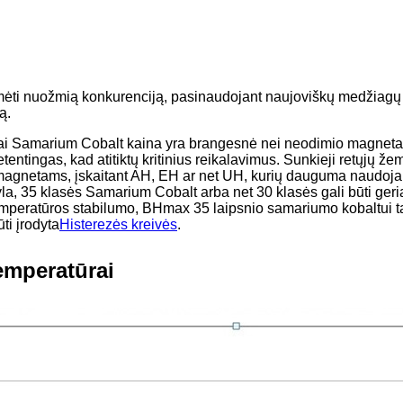
laimėti nuožmią konkurenciją, pasinaudojant naujoviškų medžiagų
ą.
iai Samarium Cobalt kaina yra brangesnė nei neodimio magnet
ngas, kad atitiktų kritinius reikalavimus. Sunkieji retųjų žemi
 magnetams, įskaitant AH, EH ar net UH, kurių dauguma naudojam
yla, 35 klasės Samarium Cobalt arba net 30 klasės gali būti ger
us temperatūros stabilumo, BHmax 35 laipsnio samariumo kobal
ti įrodyta
Histerezės kreivės
.
emperatūrai