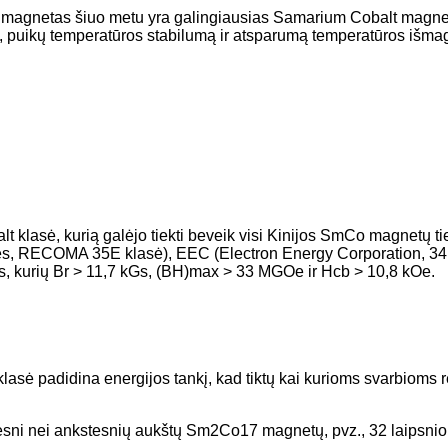
agnetas šiuo metu yra galingiausias Samarium Cobalt magnetas
, puikų temperatūros stabilumą ir atsparumą temperatūros išma
 klasė, kurią galėjo tiekti beveik visi Kinijos SmCo magnetų t
ies, RECOMA 35E klasė), EEC (Electron Energy Corporation, 34
, kurių Br > 11,7 kGs, (BH)max > 33 MGOe ir Hcb > 10,8 kOe.
klasė padidina energijos tankį, kad tiktų kai kurioms svarbioms
tesni nei ankstesnių aukštų Sm2Co17 magnetų, pvz., 32 laipsnio