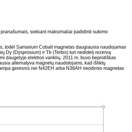
 pranašumais, siekiant maksimaliai padidinti sukimo
as, todėl Samarium Cobalt magnetas daugiausia naudojamas
ų Dy (Dysprosium) ir Tb (Terbis) turi nedidelį rezervą
i daugelyje elektros variklių. 2011 m. buvo beprotiškas
iausia alternatyva magnetų naudotojams, kad išliktų
tui tampa geresnis nei N42EH arba N38AH neodimio magnetas