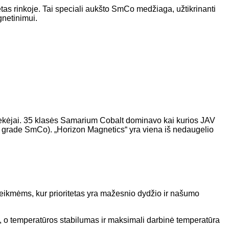
 rinkoje. Tai speciali aukšto SmCo medžiaga, užtikrinanti
gnetinimui.
iekėjai. 35 klasės Samarium Cobalt dominavo kai kurios JAV
 grade SmCo). „Horizon Magnetics“ yra viena iš nedaugelio
 reikmėms, kur prioritetas yra mažesnio dydžio ir našumo
, o temperatūros stabilumas ir maksimali darbinė temperatūra