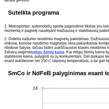
tampa geresni.
Sutelkta programa
1. Motosportas: automobilių sporte pagrindinis tikslas yra 
momentą ir pagreitį naudojant mažiausią ir stabiliausią paket
2. Didelio našumo neodimio magnetų pakeitimas: Dažniaus
rinkose, kuriose neodimio magnetas nėra pakankamai kompetenti
ribotose šalyse, tačiau būtini aukščiausios klasės neodimio
žaliavų augimas
retųjų žemių kaina
. Kai retųjų žemių kaina k
stabilesnė kaina, palyginti su jų konkurentais. Dėl puika
esant aukštesnei nei 150 C laipsnių temperatūrai, o tai gali bū
SmCo ir NdFeB palyginimas esant t