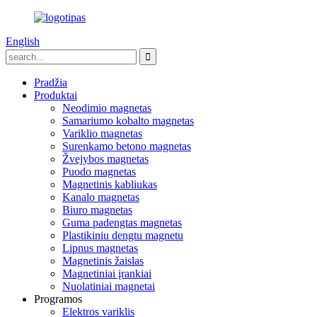
English
Pradžia
Produktai
Neodimio magnetas
Samariumo kobalto magnetas
Variklio magnetas
Surenkamo betono magnetas
Žvejybos magnetas
Puodo magnetas
Magnetinis kabliukas
Kanalo magnetas
Biuro magnetas
Guma padengtas magnetas
Plastikiniu dengtu magnetu
Lipnus magnetas
Magnetinis žaislas
Magnetiniai įrankiai
Nuolatiniai magnetai
Programos
Elektros variklis